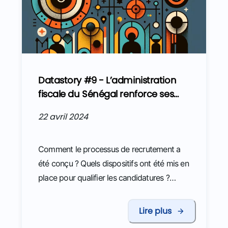
Datastory #9 - L’administration
fiscale du Sénégal renforce ses
compétences en sciences des
22 avril 2024
données en s’inspirant des
méthodes de recrutement des
entreprises de la tech
Comment le processus de recrutement a
été conçu ? Quels dispositifs ont été mis en
place pour qualifier les candidatures ?
Quels enseignements sont à retenir pour
des administrations fiscales et douanières ?
Lire plus
Comment les équipes DATAFID ont