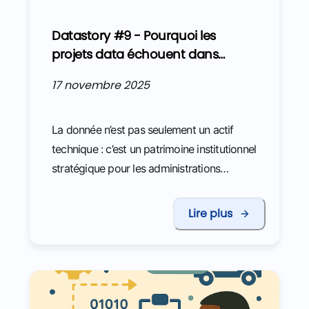
Datastory #9 - Pourquoi les
projets data échouent dans
l’administration – et comment
17 novembre 2025
changer la donn(é)e ?
La donnée n’est pas seulement un actif
technique : c’est un patrimoine institutionnel
stratégique pour les administrations
publiques. De nombreuses administrations
ont lancé leur stratégie data. Mais la réalité
Lire plus
est plus nuancée : certaines initiatives
restent lettre morte, et trop de projets
échouent à produire l’impact attendu. Alors,
comment éviter ces écueils et faire en
sorte que l’investissement dans la donnée