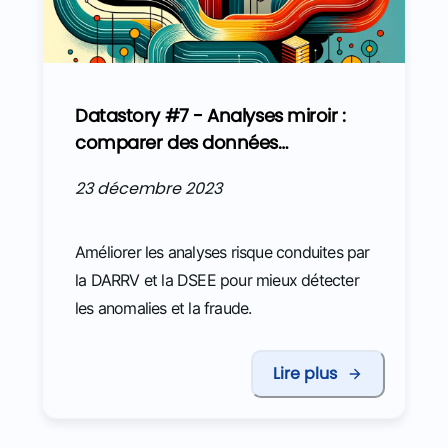
Datastory #7 - Analyses miroir :
comparer des données
douanières internationales
23 décembre 2023
standardisées pour identifier des
anomalies
Améliorer les analyses risque conduites par
la DARRV et la DSEE pour mieux détecter
les anomalies et la fraude.
Lire plus