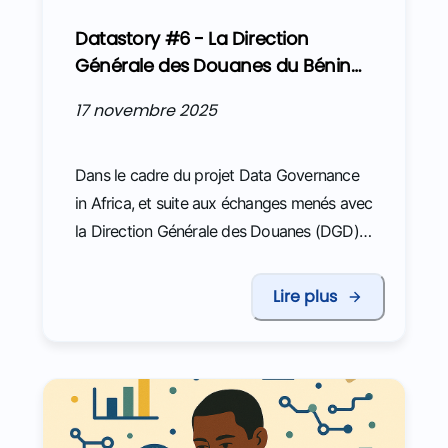
Datastory #6 - La Direction
Générale des Douanes du Bénin
renforce sa stratégie data
17 novembre 2025
oriented
Dans le cadre du projet Data Governance
in Africa, et suite aux échanges menés avec
la Direction Générale des Douanes (DGD),
une mission a été organisée à Cotonou en
juin 2025 pour appuyer le déploiement
Lire plus
d’une nouvelle infrastructure de données.
Cette mission a été menée en étroite
collaboration avec Madame Adidjath
Hassan Zanouvi, Directrice Générale de la
Direction Générale des Douanes, et ses