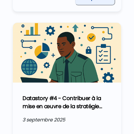
d’un cas d’usage : la normalisation des
libellés de factures.
Datastory #4 - Contribuer à la
mise en œuvre de la stratégie
data de la Direction Générale des
3 septembre 2025
Douanes du Bénin