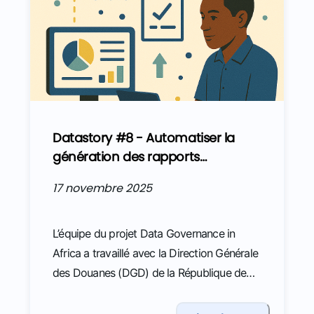
devienne un véritable atout pour les
métiers comme pour les citoyens ?
Datastory #8 - Automatiser la
génération des rapports
douaniers pour un suivi plus
17 novembre 2025
efficace des recettes
L’équipe du projet Data Governance in
Africa a travaillé avec la Direction Générale
des Douanes (DGD) de la République de
Côte d’Ivoire, et plus particulièrement avec
la Direction des Statistiques et des Etudes