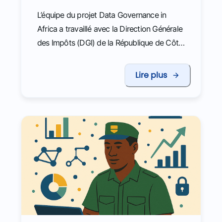
L’équipe du projet Data Governance in
Africa a travaillé avec la Direction Générale
des Impôts (DGI) de la République de Côte
d’Ivoire, et plus particulièrement avec la
Direction des Enquêtes, du Renseignement
Lire plus
et de l'Analyse-risque (DERAR) sur le risque
d’incivisme fiscal. L’objectif du déploiement
de ce cas d’usage est de construire un outil
automatisé permettant d’identifier les
situations présentant des risques (sous
déclaration, prix de transfert, etc.) et ainsi
mieux orienter les contrôles fiscaux.