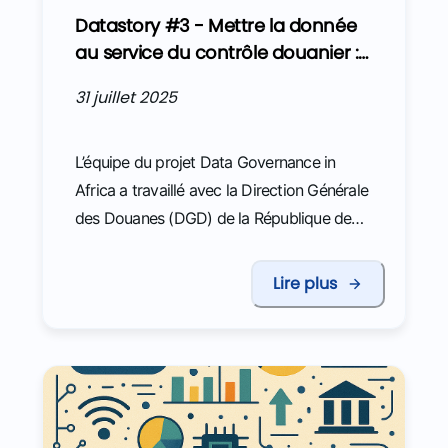
Datastory #3 - Mettre la donnée
au service du contrôle douanier :
fiabiliser la détermination de la
31 juillet 2025
valeur pour fluidifier les
vérifications
L’équipe du projet Data Governance in
Africa a travaillé avec la Direction Générale
des Douanes (DGD) de la République de
Côte d’Ivoire, et plus particulièrement avec
la Direction de l’Analyse du Risque, du
Lire plus
Renseignement et de la Valeur (DARRV) sur
la détermination de la valeur en douanes.
Ces travaux conduits depuis novembre
2024 visent à mieux détecter les anomalies
et les fraudes grâce à une base de données
plus facilement exploitable pour les agents.