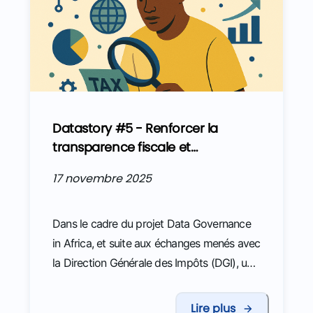
équipes.
Datastory #5 - Renforcer la
transparence fiscale et
approfondir la compréhension
17 novembre 2025
des transactions commerciales
grâce à la datascience
Dans le cadre du projet Data Governance
in Africa, et suite aux échanges menés avec
la Direction Générale des Impôts (DGI), une
mission d’expertise a été organisée à
Cotonou pour contribuer à la construction
Lire plus