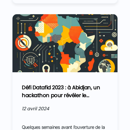
accompagné le recrutement ?
Défi Datafid 2023 : à Abidjan, un
hackathon pour révéler le
potentiel des données fiscales et
12 avril 2024
douanières
Quelques semaines avant l’ouverture de la