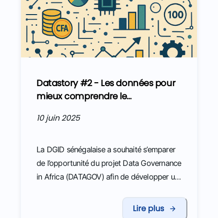
Les travaux font suite à ceux développés
dans le cadre du projet DATAFID en 2023.
Datastory #2 - Les données pour
mieux comprendre le
fonctionnement de l’économie
10 juin 2025
numérique et exploiter son
potentiel fiscal
La DGID sénégalaise a souhaité s’emparer
de l’opportunité du projet Data Governance
in Africa (DATAGOV) afin de développer un
cas d’usage dédié à la gestion du risque
d’incivisme fiscal. L’équipe DATAGOV est
Lire plus
intervenue en appui à la cellule Datamining,